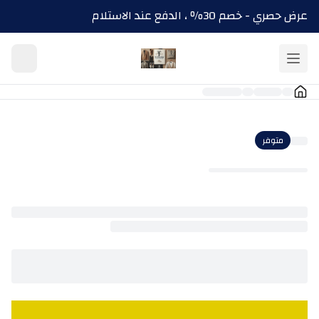
عرض حصري - خصم 30٪ ، الدفع عند الاستلام
متوفر
Loading
actionButton
component