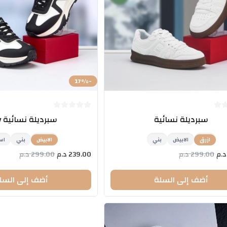
17
%
-
سبرديلة نسائية
سبرديلة نسائية copy
ازرق
الابيض
بني
الابيض
بني
اس
د.م
299.00
د.م
239.00
د.م
299.00
د.م
أضف إلى السلة
أضف إلى السل