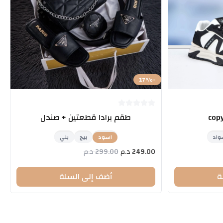
17
%
-
طقم برادا قطعتين + صندل
واد
اسود
بيج
بني
249.00
د.م
299.00
د.م
ة
أضف إلى السلة