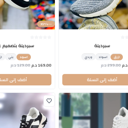
%
-31
-
سبرديلة
سبرديلة بتصميم 
ازرق
اسواد
وردي
اسود
بني
از
د.م
299.00
د.م
169.00
د.م
129.00
د.م
أضف إلى السلة
أضف إلى السل