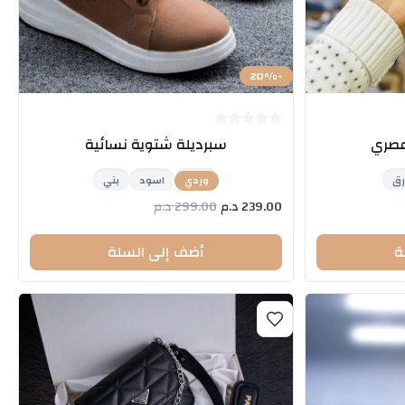
20
%
-
عصري
سبرديلة شتوية نسائية
رق
وردي
اسود
بني
239.00
د.م
299.00
د.م
ة
أضف إلى السلة