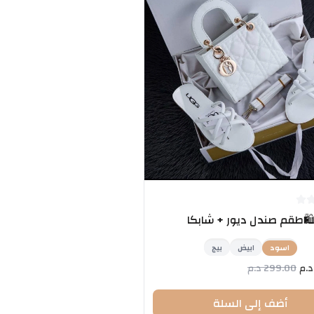
️طقم صندل ديور + شابكا
اسود
ابيض
بيج
د.م
299.00
د.م
أضف إلى السلة